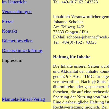
im Unterricht
Tel. +49-(0)7162 / 43323
Veranstaltungen
Inhaltlich Verantwortlicher ge
Presse
Johanna Schober
Am Teilweg 14/2
Kontakt
73333 Gingen / Fils
E-Mail
schober-johanna@web.
Bücher bestellen
Tel +49-(0)7162 / 43323
Datenschutzerklärung
Haftung für Inhalte
Impressum
Die Inhalte unserer Seiten wurde
und Aktualität der Inhalte kö
gemäß § 7 Abs.1 TMG für eigen
verantwortlich. Nach §§ 8 bis
übermittelte oder gespeichert
forschen, die auf eine rechtswi
Sperrung der Nutzung von Info
Manuela-Kinzel-Verlag
Eine diesbezügliche Haftung is
Rechtsverletzung möglich. Bei