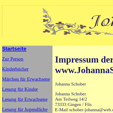
Startseite
Impressum der 
Zur Person
www.JohannaS
Kinderbücher
Märchen für Erwachsene
Johanna Schober
Lesung für Kinder
Johanna Schober
Lesung für Erwachsene
Am Teilweg
14/2
73333 Gingen / Fils
Lesung für Jugendliche
E-Mail
schober-johanna@web.